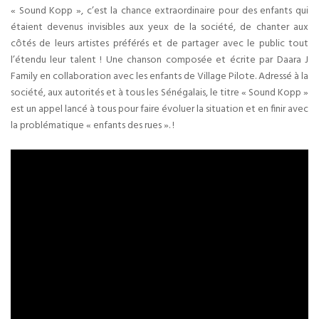
« Sound Kopp », c’est la chance extraordinaire pour des enfants qui
étaient devenus invisibles aux yeux de la société, de chanter aux
côtés de leurs artistes préférés et de partager avec le public tout
l’étendu leur talent ! Une chanson composée et écrite par Daara J
Family en collaboration avec les enfants de Village Pilote. Adressé à la
société, aux autorités et à tous les Sénégalais, le titre « Sound Kopp »
est un appel lancé à tous pour faire évoluer la situation et en finir avec
la problématique « enfants des rues ». !